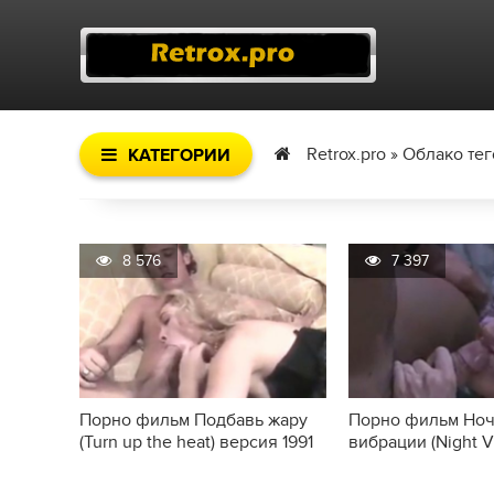
Retrox.pro
»
Облако тег
КАТЕГОРИИ
8 576
7 397
Порно фильм Подбавь жару
Порно фильм Но
(Turn up the heat) версия 1991
вибрации (Night V
года.