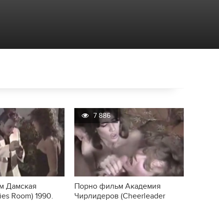
7 886
м Дамская
Порно фильм Академия
ies Room) 1990.
Чирлидеров (Cheerleader
Academy)1986.