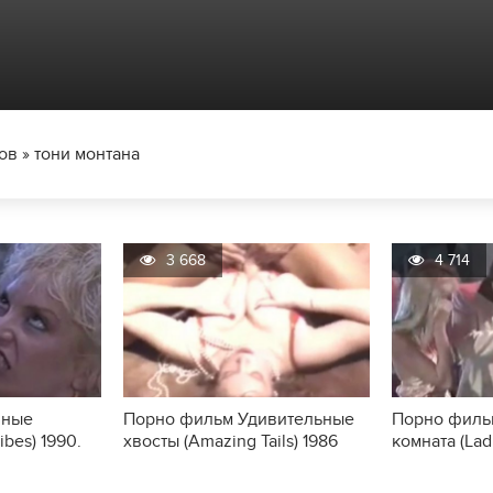
ов
» тони монтана
3 668
4 714
чные
Порно фильм Удивительные
Порно филь
ibes) 1990.
хвосты (Amazing Tails) 1986
комната (Lad
года.